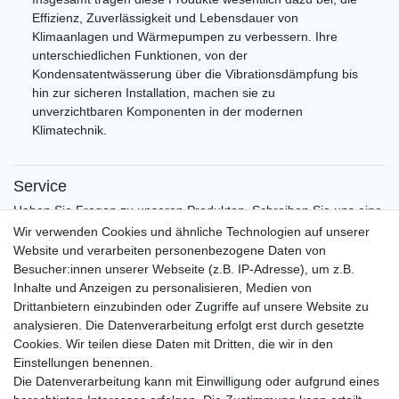
Effizienz, Zuverlässigkeit und Lebensdauer von
Klimaanlagen und Wärmepumpen zu verbessern. Ihre
unterschiedlichen Funktionen, von der
Kondensatentwässerung über die Vibrationsdämpfung bis
hin zur sicheren Installation, machen sie zu
unverzichtbaren Komponenten in der modernen
Klimatechnik.
Service
Haben Sie Fragen zu unseren Produkten. Schreiben Sie uns eine
Nachricht!
Wir verwenden Cookies und ähnliche Technologien auf unserer
Website und verarbeiten personenbezogene Daten von
Shop Service
Besucher:innen unserer Webseite (z.B. IP-Adresse), um z.B.
Kontakt
Inhalte und Anzeigen zu personalisieren, Medien von
B2B-Shop Übersicht
Drittanbietern einzubinden oder Zugriffe auf unsere Website zu
B2B-Marken-Shop
analysieren. Die Datenverarbeitung erfolgt erst durch gesetzte
Versand und Zahlungsbedingungen
Cookies. Wir teilen diese Daten mit Dritten, die wir in den
Rückgabe / Widerrufsbelehrung
Einstellungen benennen.
Retouren
Die Datenverarbeitung kann mit Einwilligung oder aufgrund eines
AGB