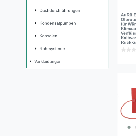
Dachdurchführungen
AuRü E
Ölprot
Kondensatpumpen
für Wä
Klimaa
Verflüs
Konsolen
Kaltwa
Rückkü
Rohrsysteme
Verkleidungen