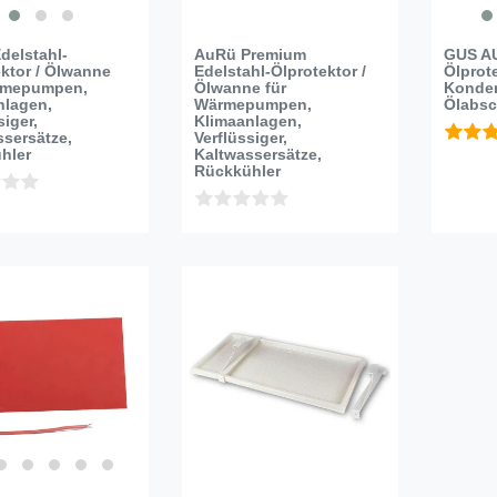
delstahl-
AuRü Premium
GUS A
ektor / Ölwanne
Edelstahl-Ölprotektor /
Ölprot
rmepumpen,
Ölwanne für
Konde
nlagen,
Wärmepumpen,
Ölabsc
siger,
Klimaanlagen,
ssersätze,
Verflüssiger,
hler
Kaltwassersätze,
Rückkühler