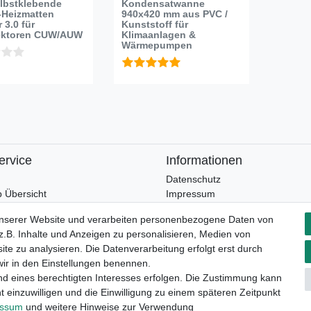
lbstklebende
Kondensatwanne
-Heizmatten
940x420 mm aus PVC /
 3.0 für
Kunststoff für
ektoren CUW/AUW
Klimaanlagen &
Wärmepumpen
ervice
Informationen
Datenschutz
 Übersicht
Impressum
ken-Shop
unserer Website und verarbeiten personenbezogene Daten von
und Zahlungsbedingungen
.B. Inhalte und Anzeigen zu personalisieren, Medien von
 / Widerrufsbelehrung
ite zu analysieren. Die Datenverarbeitung erfolgt erst durch
 wir in den Einstellungen benennen.
nd eines berechtigten Interesses erfolgen. Die Zustimmung kann
widerrufen
t einzuwilligen und die Einwilligung zu einem späteren Zeitpunkt
essum
und weitere Hinweise zur Verwendung