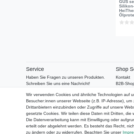
GUS se
Silikon
HeiTher
Ölprot
Service
Shop S
Haben Sie Fragen zu unseren Produkten.
Kontakt
Schreiben Sie uns eine Nachricht!
B2B-Shop
B2B-Mar
Wir verwenden Cookies und ähnliche Technologien auf 
Versand 
Besucher:innen unserer Webseite (z.B. IP-Adresse), um z
Rückgabe
Drittanbietern einzubinden oder Zugriffe auf unsere Webs
Retouren
gesetzte Cookies. Wir teilen diese Daten mit Dritten, die
AGB
Die Datenverarbeitung kann mit Einwilligung oder aufgru
Vertrag 
erteilt oder abgelehnt werden. Es besteht das Recht, nich
zu ändern oder zu widerrufen. Beachten Sie unser
Impr