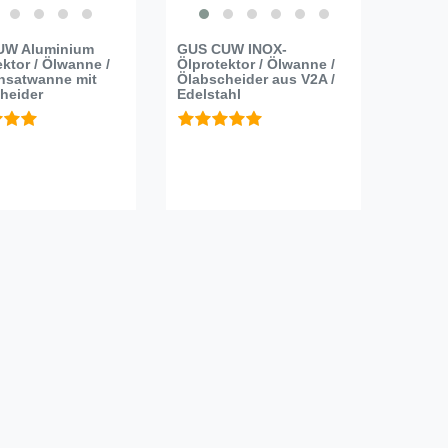
UW Aluminium
GUS CUW INOX-
ektor / Ölwanne /
Ölprotektor / Ölwanne /
nsatwanne mit
Ölabscheider aus V2A /
heider
Edelstahl