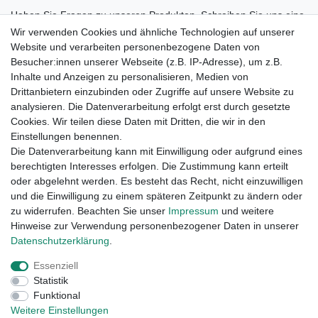
Haben Sie Fragen zu unseren Produkten. Schreiben Sie uns eine
Nachricht!
Wir verwenden Cookies und ähnliche Technologien auf unserer
Website und verarbeiten personenbezogene Daten von
Shop Service
Besucher:innen unserer Webseite (z.B. IP-Adresse), um z.B.
Kontakt
Inhalte und Anzeigen zu personalisieren, Medien von
B2B-Shop Übersicht
Drittanbietern einzubinden oder Zugriffe auf unsere Website zu
B2B-Marken-Shop
analysieren. Die Datenverarbeitung erfolgt erst durch gesetzte
Versand und Zahlungsbedingungen
Cookies. Wir teilen diese Daten mit Dritten, die wir in den
Rückgabe / Widerrufsbelehrung
Einstellungen benennen.
Retouren
Die Datenverarbeitung kann mit Einwilligung oder aufgrund eines
AGB
berechtigten Interesses erfolgen. Die Zustimmung kann erteilt
Vertrag widerrufen
oder abgelehnt werden. Es besteht das Recht, nicht einzuwilligen
und die Einwilligung zu einem späteren Zeitpunkt zu ändern oder
Informationen
zu widerrufen. Beachten Sie unser
Impressum
und weitere
Datenschutz
Hinweise zur Verwendung personenbezogener Daten in unserer
Impressum
Daten­schutz­erklärung
.
Klimaneutraler Versand
Essenziell
Wir verschicken klimaneutral mit DPD
Statistik
Funktional
Weitere Einstellungen