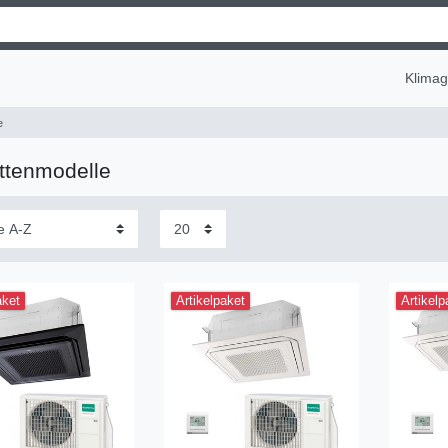
Klima
e
ttenmodelle
aket
Artikelpaket
Artikelp